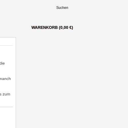
WARENKORB (0,00 €)
die
 manch
is zum