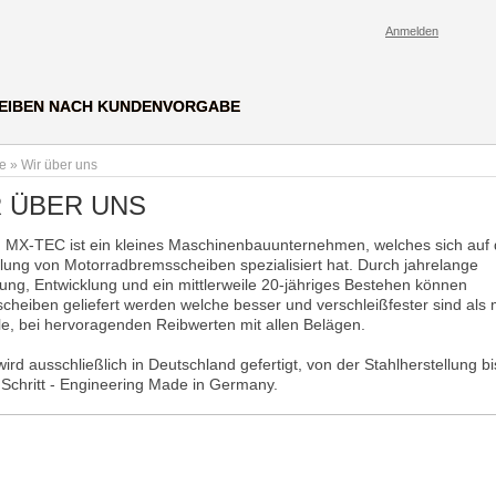
Anmelden
EIBEN NACH KUNDENVORGABE
te
»
Wir über uns
 ÜBER UNS
. MX-TEC ist ein kleines Maschinenbauunternehmen, welches sich auf 
llung von Motorradbremsscheiben spezialisiert hat. Durch jahrelange
ung, Entwicklung und ein mittlerweile 20-jähriges Bestehen können
cheiben geliefert werden welche besser und verschleißfester sind als
ale, bei hervoragenden Reibwerten mit allen Belägen.
ird ausschließlich in Deutschland gefertigt, von der Stahlherstellung b
n Schritt - Engineering Made in Germany.