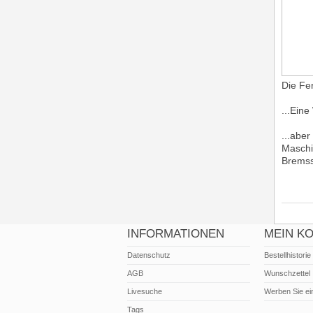
Die Fer
...Eine
...abe
Maschi
Bremss
INFORMATIONEN
MEIN K
Datenschutz
Bestellhistorie
AGB
Wunschzettel
Livesuche
Werben Sie ei
Tags