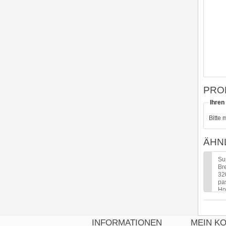
PRO
Ihren
Bitte 
ÄHN
Su
Br
3
pa
Ho
br
Fl
Pre
16
INFORMATIONEN
MEIN K