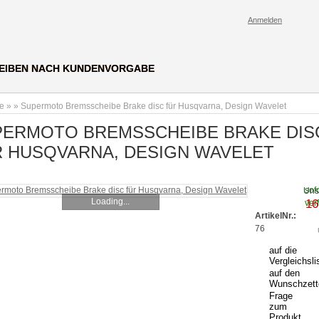
Anmelden
EIBEN NACH KUNDENVORGABE
te
»
»
Supermoto Bremsscheibe Brake disc für Husqvarna, Design Wavelet
PERMOTO BREMSSCHEIBE BRAKE DIS
 HUSQVARNA, DESIGN WAVELET
sofo
Uns
Loading...
16
ver
ArtikelNr.:
76
auf die
Vergleichsli
auf den
Wunschzett
Frage
zum
Produkt