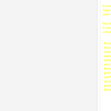
Besch
Super
und 6
Discri
Front
with 
Brem
d.h.k
sind
und a
nicht
wird 
Brem
gelie
von 
wird
präzi
0,01