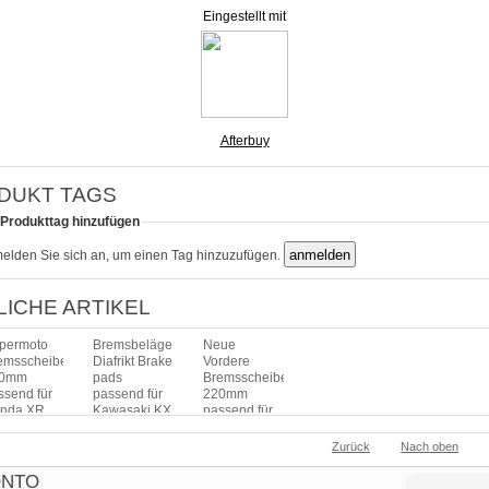
Eingestellt mit
Afterbuy
DUKT TAGS
 Produkttag hinzufügen
melden Sie sich an, um einen Tag hinzuzufügen.
LICHE ARTIKEL
permoto
Bremsbeläge
Neue
emsscheibe
Diafrikt Brake
Vordere
20mm
pads
Bremsscheibe
ssend für
passend für
220mm
nda XR
Kawasaki KX
passend für
ake disc
80 uvm.
Kawasaki KX
ame
85
Preis:
Zurück
Nach oben
is:
Preis:
12,90 €
9,00 €
59,00 €
inkl. 19% USt.,
ONTO