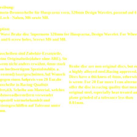
reibung:
moto-Bremsscheibe für Husqvarna vorn, 320mm Design Wavelet, passend auf 
-Loch - Naben, M6 sowie M8.
ption:
 Wave Brake disc Supermoto 320mm for Husqvarna, Design Wavelet. For Whee
4 and 6 screw holes, Screws M6 and M8.
sscheiben sind Zubehör-Ersatzteile,
eine Originalteile(daher ohne ABE). Sie
,wenn nicht anders erwähnt, 4mm stark
Brake disc are non original discs, but o
us hochwertigem Spezialstahl(u. a.
a highly alloyed steel.Racing approved.
 rostend) lasergeschnitten.Auf Wunsch
Discs have a thickness of 4mm, otherwis
gegen einen Aufpreis von 20 Eur,die
is wrote. For 20 Eur more I can alterna
sscheibe in Racing-Qualität
offer the disc in racing quality that me
fert,d.h. Scheibe aus Material, welches
original steel, especially heat treated a
Motorradherstellern verwendet
plane grinded of a tolerance less than
,speziell wärmebehandelt und
0.01mm.
sionsgeschliffen auf Toleranz unter
mm.