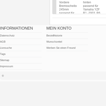
Vordere
hinten
Bremsscheibe
passend für
245mm
Yamaha YZF
passend für
R1 -2003, R6
Yamaha
-2002, TT
YZ/WR
Preis:
Preis:
79,00 €
59,00 €
inkl. 19% USt.,
INFORMATIONEN
MEIN KONTO
inkl. 19% USt.,
zzgl. Versand
zzgl. Versand
Datenschutz
Bestellhistorie
AGB
Wunschzettel
Livesuche
Werben Sie einen Freund
Tags
Sitemap
Impressum
©