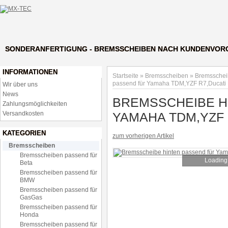
SONDERANFERTIGUNG - BREMSSCHEIBEN NACH KUNDENVOR
INFORMATIONEN
Startseite
»
Bremsscheiben
»
Bremsschei
passend für Yamaha TDM,YZF R7,Ducati
Wir über uns
News
BREMSSCHEIBE H
Zahlungsmöglichkeiten
YAMAHA TDM,YZF
Versandkosten
KATEGORIEN
zum vorherigen Artikel
Bremsscheiben
Bremsscheiben passend für
Loading.
Beta
Bremsscheiben passend für
BMW
Bremsscheiben passend für
GasGas
Bremsscheiben passend für
Honda
Bremsscheiben passend für