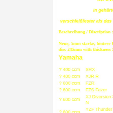
In gehärt
verschleißfester als das 
Beschreibung / Discription 
Neue, 5mm starke, hintere
disc 245mm with thickness
Yamaha
? 400 ccm
SRX
? 400 ccm
XJR R
? 600 ccm
FZR
? 600 ccm
FZS Fazer
XJ Diversion
? 600 ccm
N
YZF Thunder
? 600 ccm